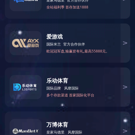
坚持以“专业成就品质、服务铸造竞争力”为理念
关于我们
开云网页版·官方版在线登入口-开云（中国） 自创建以来，一直坚持不
断开发，创新产品，开拓市场，与众多科研单位，高等院校进行紧密合
作并聘请高级工程师作指导。
公司拥有硅钢片自动冲剪线，全自动数控平绕机、箔绕机、环形绕线
机、扁线立绕机、R型绕线机、数控雕刻机、真空压力浸烤机、全自动
铁芯数控氩焊机等先进设备。