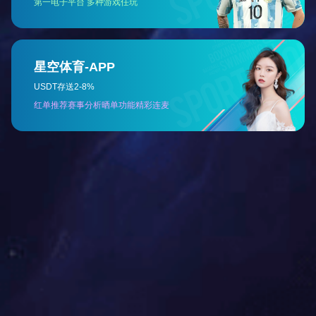
产品类别：
稳压器
产品类别：
稳压器
产品名称：SVC系列三相稳压
产品名称：TND系列单相稳
器
压器