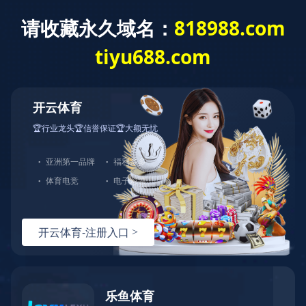
开云网页版·官方版在线登入口
欢迎来到
开云网页版·官方版在线登入口-开云（中国）
的官方网站！