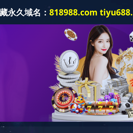
的官方网站！
分类
荣誉资质
厂区设备
人才招聘
开云
版在