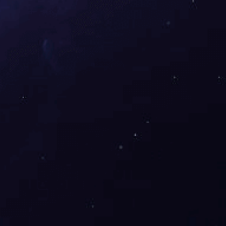
安装孔距(mm)
安装螺丝
A
d
70
M4
75
M4
80
M4
84
M4
95
M5
95
M5
95
M5
115
M5