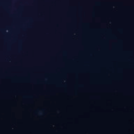
85.8x50
110x85x75
关于我们
产品列表
开云网页版·
公司简介
单相变压器
三相变压器
开云网页版·官方
荣誉资质
电抗器
稳压器
厂址：山东省
客户反馈
开云网页版·官方
发龙山路50号
人才招聘
版在线登入口-开
业务电话：0532
销售网点
云（中国）
逆变器
物流电话：053
直流电源
充电机
电机起动柜
UPS不间断电源
电力电容器
特种变压器
l rights Reserved 版权所有 未经许可不得使用、转载、摘编。