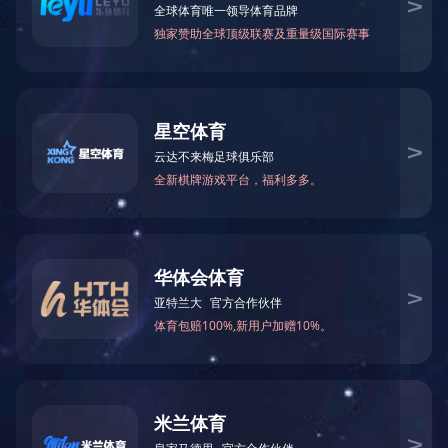
一、概述
里形一三角形(Y-△)降压起动的方法：
里形一三角形降压起动是指电动机起动时，把定子绕组接成星形