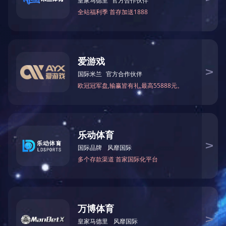
(Y),以降低 起动电压，限制起动电流；待电动机起动后，再把定子
绕组改接成三角形(△),使 电动机全压运行。只有正常运行时定子绕
组作三角形(A)联接的异步电动机才可采 用这种降压起动方法。电
动机起动时，接成里形，加在每相定子绕组上的起动电 流为直接采
用三角形接法时的1/3，起动转矩也只有三角形接法直接起动时的
1/30
二、产品特点
只适用于轻载或空載下起动。S形一三角形降压起动的优点是设备
简 单，价格低，因而获得较广泛的应用。缺点是只用于正常运行时
为A接法的电动 机，降压比固定，有时不能满足起动要求。
一、里形-三角形起动应注意亊项：
1、电机的额定电压为380V的才能用里形-三角形起动。
2、负栽侧电机线注意不可短接，U1、V1、W1对照W2、U2、
V2。
3、如遇热过载超电流起保护停机，(请核对电机功率)。
4、时间继电器的转换时间按照电机运行速度适当调整。
三、技术参数规格