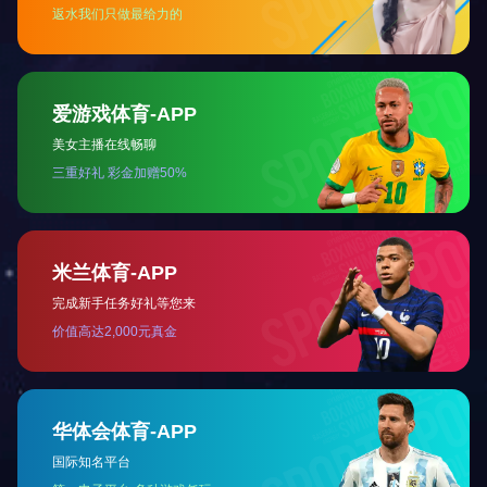
立柜式：500*40
QX
0X4
0*1200
4-4
-20
45
90
200
400
壁挂式：5
5K
0K
00*200*80
VA
VA
0 立柜式：
QX
QX
500*300*8
4-5
4-2
00
55
110
220
440
5K
20K
VA
VA
QX
0X4
4-7
-26
75
150
260
520
5K
0K
VA
VA
QX
0X4
4-9
-28
90
180
280
560
0K
0K
壁挂式：550*30
壁挂式：5
VA
VA
0*1400 立柜
00*280*10
式：550*400*14
QX
0X4
00
00
4-1
-32