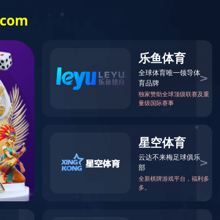
设为主页
添加收藏
地址导航
网页版·官方
销售网点
开云网页版·官方
线登入口
版在线登入口-开
云（中国）