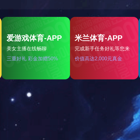
一款全新产品，本产品为三进三出可控硅全时在线式结构，成套装柜
可靠运行。 本产品具备完善的电机保护功能，使用时务必考虑到柜
H*W*D(mm)
重量(kg)
序号
型号规格
包
5.2
9
RC-132C
5.4
10
RC-160C
*145*200
5.6
11
RC-185C
5.8
12
RC-200C
11
13
RC-220C
*210*260
11.5
14
RC-250C
12
15
RC-280C