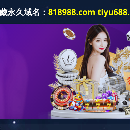
的官方网站！
分类
荣誉资质
厂区设备
人才招聘
开云
版在