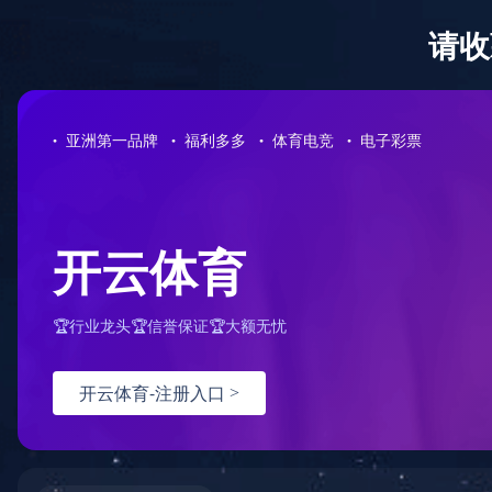
开云网页版·官方版在线登入口
欢迎来到
开云网页版·官方版在线登入口-开云（中国）
网站开云网页版·
关于我们
产品
官方版在线登入
口