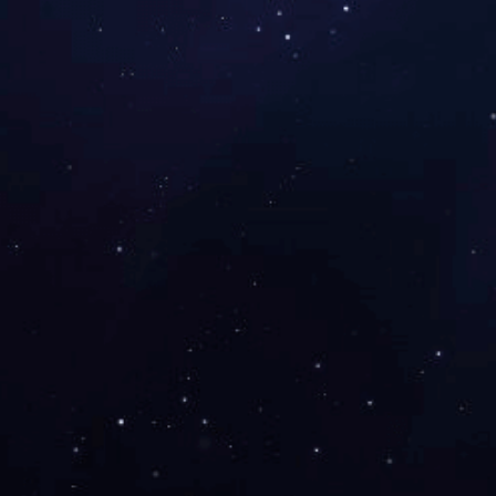
Copyright © 2018 开云网页版·官方版在线登入口-开云（中国） Al
微网站开云网页版·官方版在线登入口
关于我们
产品中心
荣誉资质
厂区设备