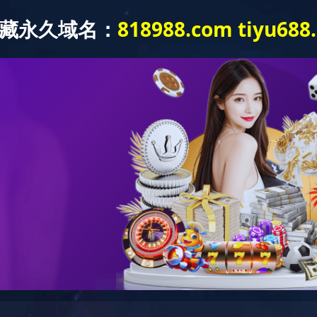
的官方网站！
分类
荣誉资质
厂区设备
人才招聘
开云
版在