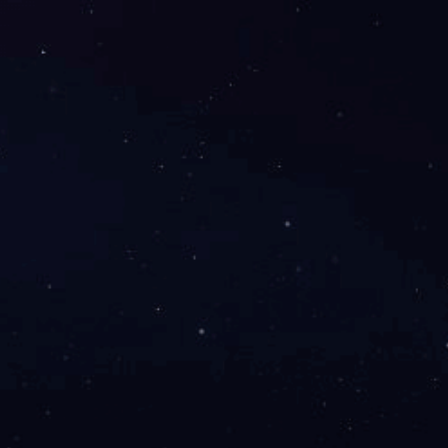
官方版在线登入口-开云（中国）
版在线登入口-开云（中国）
投诉电话：13012516897
青岛市即墨区环保产业园即
传真：0532-88563775
邮箱：lanyudianqi@126.com
-88564000
网址：wjstgy.com
2-88564000转物流部
客服热线：400-0532-669