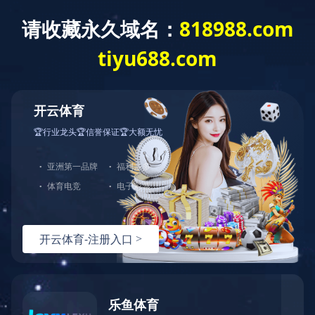
开云网页版·官方版在线登入口
欢迎来到
开云网页版·官方版在线登入口-开云（中国）
的官方网站！
NEWS
开云网页版·官方版在线登入口
公司在注重产品开发、研制的同时，不断加强质量管理