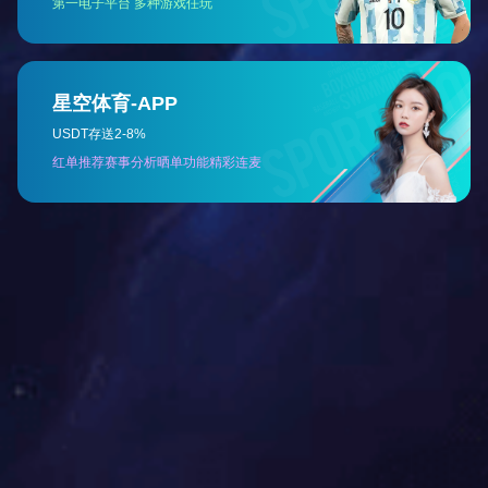
产品类别：
稳压器
产品类别：
稳压器
产品名称：SVC系列三相稳压
产品名称：TND系列单相稳
器
压器