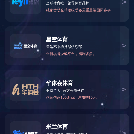
稳压器
开云网页版·官方版
逆变器
在线登入口-开云
直流电源
（中国）
充电机
电机起动柜
UPS不间断电源
电力电容器
特种变压器