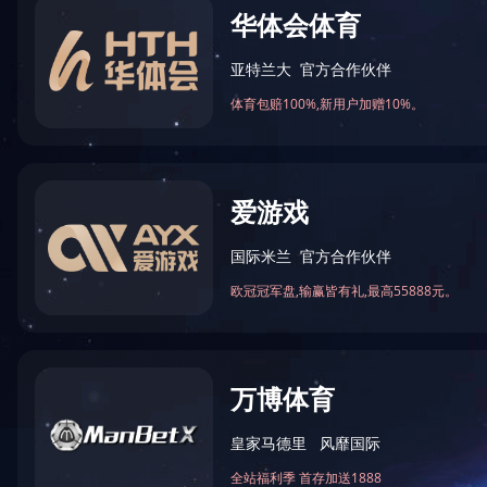
NEWS
开云网页版·官方版在线登入口
专业生产单、三相变压器，稳压器，
专业生产单、三相变压器，稳压器，开云网页版·官
上一页：专业生产单、三相变压器，稳压器，开云网页版
下一页：专业生产单、三相变压器，稳压器，开云网页版