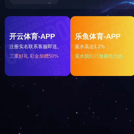
Copyright © 2018 开云网页版·官方版在线登入口-开云（中国） Al
微网站开云网页版·官方版在线登入口
关于我们
产品中心
荣誉资质
厂区设备
人才招聘
开云网页版·官方版在线登入口