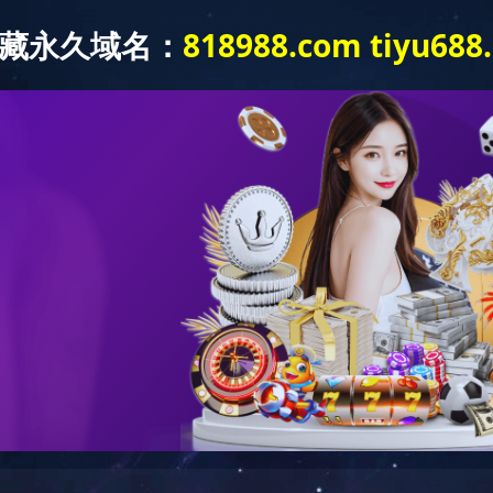
的官方网站！
分类
荣誉资质
厂区设备
人才招聘
开云
版在