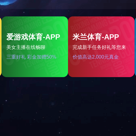
公司简介
单相变压器
三相变压器
开云网页版·官方
荣誉资质
电抗器
稳压器
厂址：山东省
客户反馈
开云网页版·官方
发龙山路50号
人才招聘
版在线登入口-开
业务电话：0532
销售网点
云（中国）
逆变器
物流电话：053
直流电源
充电机
电机起动柜
UPS不间断电源
电力电容器
特种变压器
l rights Reserved 版权所有 未经许可不得使用、转载、摘编。