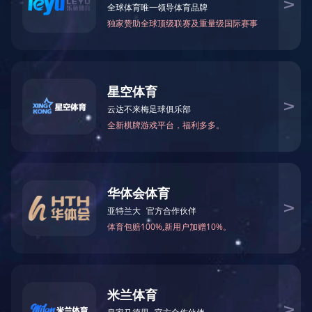
一、概述
TND、TNS系列高精度全自动交流稳压器是SVC系列交流稳压器的
革新型产品之一。SVC系列三相高稍度全自动交流稳压器，内部由
接触式自耦开云网页版·官方版在线登入口-开云（中国） 、伺服式
电动机、自动控制电路等组成，当电网电压不稳定或负载变化时，
自动采样控制电路发出信号驱动伺服电机，调整自耦开云网页版·
官方版在线登入口-开云（中国） 碳刷的位置，使输出电压调整到
额定值并达到稳定状态。
本稳压器秉承了SVC优良性质，本稳压器更具有外形精美，感观豪