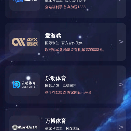
华，经济完美等特点。
二、使用场合
主要应用于办公设备、测试设备、医疗设备、工业自动化设备、家
用电器、照明系统、通讯系统等。
三、产品性能
输入电压
单相160V-250V三相277-430V (三相四线)
输出电压
单相220V与110V三相线电压380V相电压220V
稳压精度
相电压220V±3%与110V±2%
频率
50Hz/60Hz
调整时间
<1秒（输入电压变化109i时）
效率
>90%
过压保护
246V±4V
环境温度
-10°C- +40°C
相对湿度
<95%