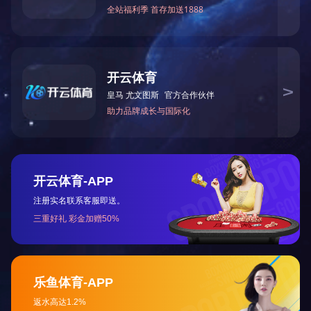
温升
<60°C
波形失真
无附加波形失真
负载功率因素
0.8
抗电强度
1500VAC/1min无飞弧放电、无击穿
绝缘电阻
整机对地绝缘电阻>5MQ
四、外型尺寸
相数
型号规格
产品尺寸（mm )
(KVA )
(深*宽*高）
TND -0.5
172*190*126
TND -1
220*208*114
TND -2
286*223*218
TND -3
305*223*218
单相
TND -5
305*220*271