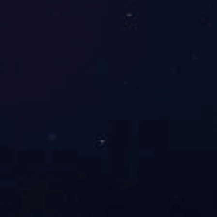
产品类别：
单相变压器
产品类别：
单相变压器
产品名称：BK系列控制变压
产品名称：DK系列控制变压
器（标准型）
器（出口型）
注重产品开发、研制的同时，不断加强质量管理
荣誉资质