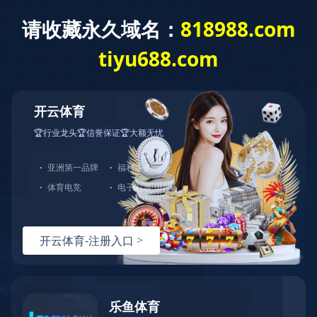
开云网页版·官方版在线登入口
欢迎来到
开云网页版·官方版在线登入口-开云（中国）
的官方网站！