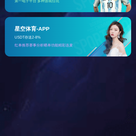
产品类别：
稳压器
产品类别：
稳压器
产品名称：SVC系列三相稳压
产品名称：TND系列单相稳
器
压器