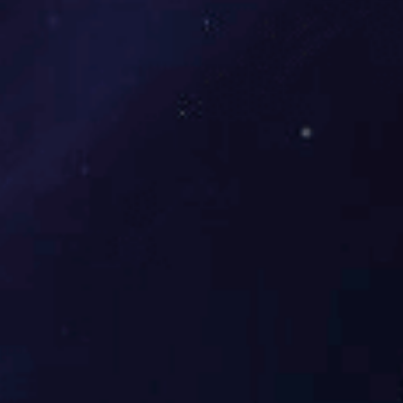
产品类别：
电抗器
产品类别：
电抗器
产品名称：KSG系列输出电抗
产品名称：KSG系列输入电抗
器
器
产品类别：
三相变压器
产品类别：
三相变压器
产品名称：SSG系列三相伺服
产品名称：SG系列三相干式
变压器
变压器（整流）