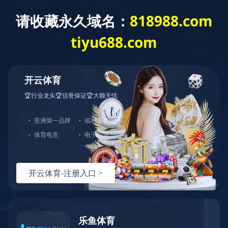
开云网页版·官方版在线登入口
欢迎来到
开云网页版·官方版在线登入口-开云（中国）
的官方网站！